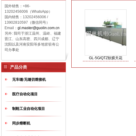
国外销售：+86-
13202456006（WhatsApp）
国内销售：
13202456006 /
13902810597（微信同号）
Email：
gl.master@guolin.com.cn
另外: 我司于浙江温州、温岭、福建
晋江、山东高密、四川成都、辽宁
沈阳以及河南安阳等多地皆驻有公
司办事处
GL-5G/QTZ软膜天花
产品分类
无车缝/无缝切熔接机
医疗自动化项目
制鞋工业自动化项目
同步熔断机