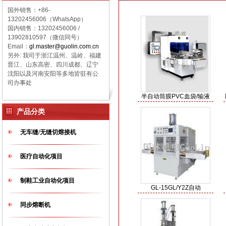
国外销售：+86-
13202456006（WhatsApp）
国内销售：
13202456006 /
13902810597（微信同号）
Email：
gl.master@guolin.com.cn
另外: 我司于浙江温州、温岭、福建
晋江、山东高密、四川成都、辽宁
沈阳以及河南安阳等多地皆驻有公
司办事处
半自动筒膜PVC血袋/输液
产品分类
无车缝/无缝切熔接机
医疗自动化项目
制鞋工业自动化项目
GL-15GL/Y2Z自动
同步熔断机