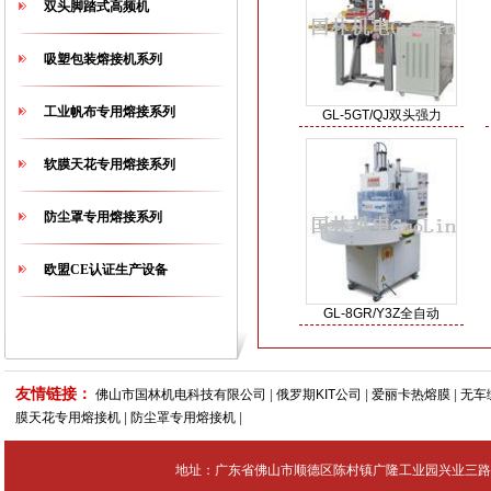
双头脚踏式高频机
吸塑包装熔接机系列
工业帆布专用熔接系列
GL-5GT/QJ双头强力
软膜天花专用熔接系列
防尘罩专用熔接系列
欧盟CE认证生产设备
GL-8GR/Y3Z全自动
友情链接：
佛山市国林机电科技有限公司
|
俄罗期KIT公司
|
爱丽卡热熔膜
|
无车
膜天花专用熔接机
|
防尘罩专用熔接机
|
地址：广东省佛山市顺德区陈村镇广隆工业园兴业三路4号 Tel：