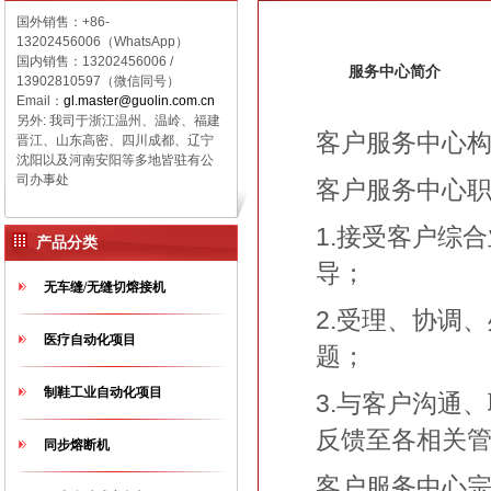
国外销售：+86-
13202456006（WhatsApp）
国内销售：
13202456006 /
服务中心简介
13902810597（微信同号）
Email：
gl.master@guolin.com.cn
另外: 我司于浙江温州、温岭、福建
客户服务中心
晋江、山东高密、四川成都、辽宁
沈阳以及河南安阳等多地皆驻有公
司办事处
客户服务中心
1.接受客户综
产品分类
导；
无车缝/无缝切熔接机
2.受理、协调
医疗自动化项目
题；
制鞋工业自动化项目
3.与客户沟通
反馈至各相关
同步熔断机
客户服务中心