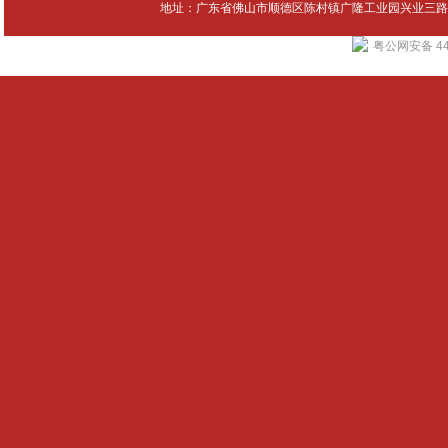
地址：广东省佛山市顺德区陈村镇广隆工业园兴业三路4号 Tel：
粤公网安备 440