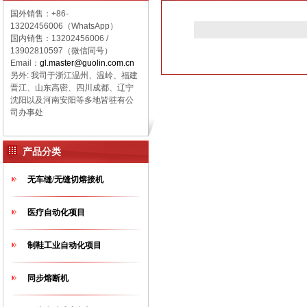
国外销售：+86-
13202456006（WhatsApp）
国内销售：
13202456006 /
13902810597（微信同号）
Email：
gl.master@guolin.com.cn
另外: 我司于浙江温州、温岭、福建
晋江、山东高密、四川成都、辽宁
沈阳以及河南安阳等多地皆驻有公
司办事处
产品分类
无车缝/无缝切熔接机
医疗自动化项目
制鞋工业自动化项目
同步熔断机