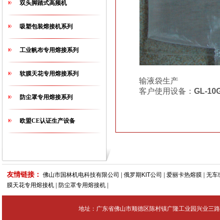
双头脚踏式高频机
吸塑包装熔接机系列
工业帆布专用熔接系列
软膜天花专用熔接系列
输液袋生产
客户使用设备：
GL-10
防尘罩专用熔接系列
欧盟CE认证生产设备
友情链接：
佛山市国林机电科技有限公司
|
俄罗期KIT公司
|
爱丽卡热熔膜
|
无车
膜天花专用熔接机
|
防尘罩专用熔接机
|
地址：广东省佛山市顺德区陈村镇广隆工业园兴业三路4号 Tel：