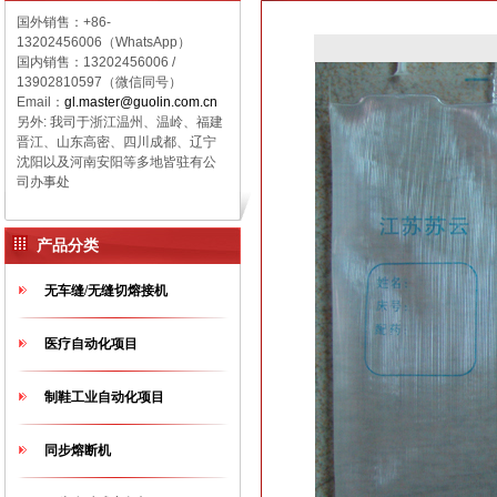
国外销售：+86-
13202456006（WhatsApp）
国内销售：
13202456006 /
13902810597（微信同号）
Email：
gl.master@guolin.com.cn
另外: 我司于浙江温州、温岭、福建
晋江、山东高密、四川成都、辽宁
沈阳以及河南安阳等多地皆驻有公
司办事处
产品分类
无车缝/无缝切熔接机
医疗自动化项目
制鞋工业自动化项目
同步熔断机