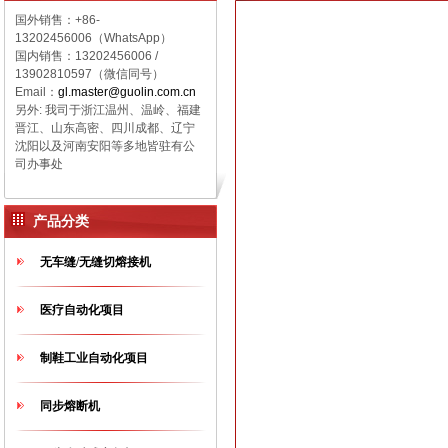
国外销售：+86-
13202456006（WhatsApp）
国内销售：
13202456006 /
13902810597（微信同号）
Email：
gl.master@guolin.com.cn
另外: 我司于浙江温州、温岭、福建
晋江、山东高密、四川成都、辽宁
沈阳以及河南安阳等多地皆驻有公
司办事处
产品分类
无车缝/无缝切熔接机
医疗自动化项目
制鞋工业自动化项目
同步熔断机