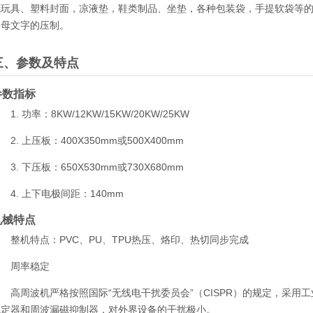
气玩具、塑料封面，凉液垫，鞋类制品、坐垫，各种包装袋，手提软袋等
字母文字的压制。
三、参数及特点
参数指标
. 功率：8KW/12KW/15KW/20KW/25KW
. 上压板：400X350mm或500X400mm
. 下压板：650X530mm或730X680mm
. 上下电极间距：140mm
机械特点
整机特点：PVC、PU、TPU热压、烙印、热切同步完成
周率稳定
周波机严格按照国际“无线电干扰委员会”（CISPR）的规定，采用工业波段
稳定器和周波漏磁抑制器，对外界设备的干扰极小。