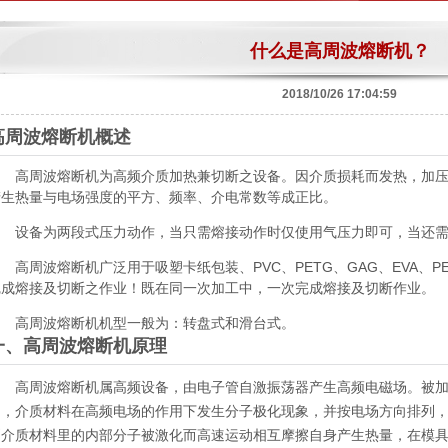
什么是高周波熔断机？
2018/10/26 17:04:59
高周波熔断机概述
高周波熔断机为高频介质加热兼切断之设备。因介质损耗而发热，加压
产生热量与电场强度的平方、频率、介电常数等成正比。
设备为两段式压力动作，当只需熔接动作时仅使用气压力即可，当还需
周波熔断机广泛用于吸塑卡纸包装、PVC、PETG、GAG、EVA、PE
完成熔接及切断之作业！既在同一次加工中，一次完成熔接及切断作业。
高周波熔断机机型一般为：转盘式和滑台式。
一、高周波熔断机原理
高周波熔断机属高频设备，由电子管自激振荡器产生高频电磁场。被加
间，介质材料在高频电场的作用下发生分子极化现象，并按电场方向排列
则介质材料里的内部分子被激化而高速运动相互摩擦自身产生热量，在模