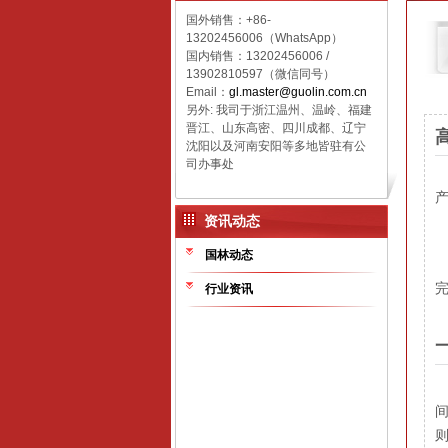
国外销售：+86-
13202456006（WhatsApp）
国内销售：
13202456006 /
13902810597（微信同号）
Email：
gl.master@guolin.com.cn
另外: 我司于浙江温州、温岭、福建
晋江、山东高密、四川成都、辽宁
沈阳以及河南安阳等多地皆驻有公
司办事处
资讯动态
国林动态
高
行业资讯