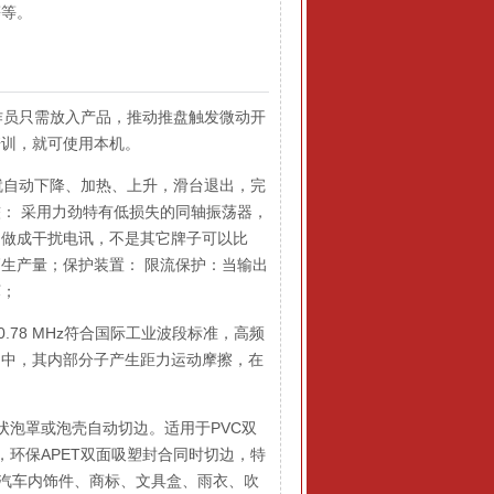
等等。
作员只需放入产品，推动推盘触发微动开
培训，就可使用本机。
就自动下降、加热、上升，滑台退出，完
： 采用力劲特有低损失的同轴振荡器，
不做成干扰电讯，不是其它牌子可以比
生产量；保护装置： 限流保护：当输出
坏；
,40.78 MHz符合国际工业波段标准，高频
场中，其内部分子产生距力运动摩擦，在
泡罩或泡壳自动切边。适用于PVC双
，环保APET双面吸塑封合同时切边，特
，汽车内饰件、商标、文具盒、雨衣、吹