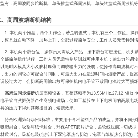
机型有：高周波同步熔断机、单头推盘式高周波机、单头转盘式高周波机
二、高周波熔断机结构
1. 本机两个推盘，两个工作位，若是转盘式，本机有三个工作位。操
关，模具就自动下降，加热上升，全部过程简单安全，工作人员无需特别
2. 本机两个滑台位，操作员只需放入产品，按下滑台前进按钮，机头
成全部简单操作过程，工作人员无需特别培训就可使用本机；输出力的调较
可以随时因模具大小及胶料厚薄而调较输出力的强弱，使操作高周波机时
较，出力的调较亦可配合时间制，可最大出力在最短时间内熔断产品，提高
力调较过大时，会切断高周输出故可保护机内电子管不致因电流过大而损
高周波同步熔断机
属高频设备，其整荡频率为13.56MHz,27.12 MHz
由电子管自激振荡器产生商频电磁场，使加工塑胶在上下电极间的高频电
模具的压力下得到其熔接目的，熔接效果。
符合欧洲第4代环保标准，主要用于各种塑料产品的成型，并将不同形状
面吸塑封合，吸塑与纸卡封合，环保APET胶片折合，柔软线压痕冲切成型
殊材质封合。吸塑包装(包括上下双泡罩热合切边，泡罩与纸板热合切边)