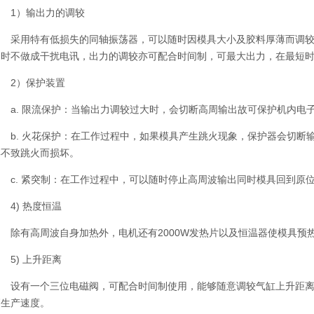
1）输出力的调较
采用特有低损失的同轴振荡器，可以随时因模具大小及胶料厚薄而调较输
（时不做成干扰电讯，出力的调较亦可配合时间制，可最大出力，在最短
2）保护装置
a. 限流保护：当输出力调较过大时，会切断高周输出故可保护机内电
b. 火花保护：在工作过程中，如果模具产生跳火现象，保护器会切断
具不致跳火而损坏。
c. 紧突制：在工作过程中，可以随时停止高周波输出同时模具回到原
4) 热度恒温
除有高周波自身加热外，电机还有2000W发热片以及恒温器使模具预
5) 上升距离
设有一个三位电磁阀，可配合时间制使用，能够随意调较气缸上升距离
高生产速度。